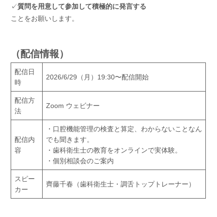
✓
質問を用意して参加して積極的に発言する
ことをお願いします。
（配信情報）
配信日
2026/6/29（月）19:30〜配信開始
時
配信方
Zoom ウェビナー
法
・口腔機能管理の検査と算定、わからないことなん
配信内
でも聞きます。
容
・歯科衛生士の教育をオンラインで実体験。
・個別相談会のご案内
スピー
齊藤千春（歯科衛生士・調舌トップトレーナー）
カー