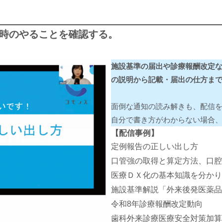
更時のやることを確認する。
施設基準の届出や診療報酬改定
の説明から記載・届出の仕方ま
面倒な通知の読み解きも、配信
自分で書き方がわからない場合
【配信事例】
定例報告の正しい出し方
口管強の取得と算定方法、口腔
医療ＤＸ化の基本知識を分かり
施設基準解説「外来後発医薬品
令和8年診療報酬改定動向
歯科外来診療医療安全対策